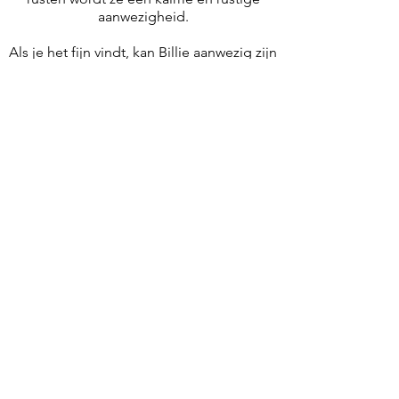
aanwezigheid.
Als je het fijn vindt, kan Billie aanwezig zijn
tijdens je coachingssessies. Haar rustige
energie kan soms een extra toegevoegde
waarde zijn in het proces.
Ben je geen fan van honden? Geen
probleem! Billie is heel respectvol en
komt niet in je buurt als je dat niet prettig
vindt. Ze begrijpt het volledig en houdt
haar afstand.