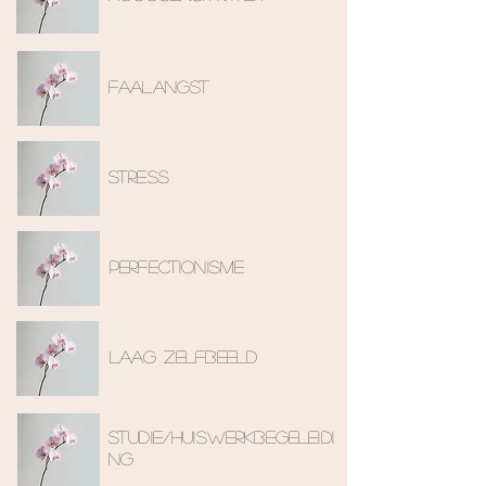
FAALANGST
stress
perfectionisme
laag zelfbeeld
studie/huiswerkbegeleidi
ng